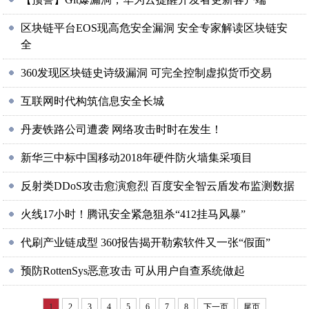
区块链平台EOS现高危安全漏洞 安全专家解读区块链安
全
360发现区块链史诗级漏洞 可完全控制虚拟货币交易
互联网时代构筑信息安全长城
丹麦铁路公司遭袭 网络攻击时时在发生！
新华三中标中国移动2018年硬件防火墙集采项目
反射类DDoS攻击愈演愈烈 百度安全智云盾发布监测数据
火线17小时！腾讯安全紧急狙杀“412挂马风暴”
代刷产业链成型 360报告揭开勒索软件又一张“假面”
预防RottenSys恶意攻击 可从用户自查系统做起
1
2
3
4
5
6
7
8
下一页
尾页