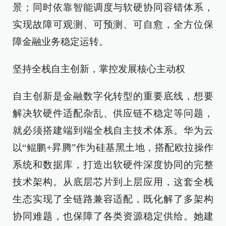
景；同时依靠智能调度与软硬协同容错体系，
实现故障可观测、可预测、可自愈，全方位保
障金融业务稳定运转。
坚持全栈自主创新，掌控发展核心主动权
自主创新是金融数字化转型的重要底线，想要
解决软硬件适配杂乱、供应链不稳定等问题，
就必须搭建端到端全栈自主技术体系。华为云
以“鲲鹏+昇腾”作为硅基黑土地，搭配欧拉操作
系统和数据库，打造出软硬件深度协同的完整
技术架构。从底层芯片到上层应用，这套全栈
生态实现了全链路兼容适配，既化解了多架构
协同难题，也保障了各类资源稳定供给。她建