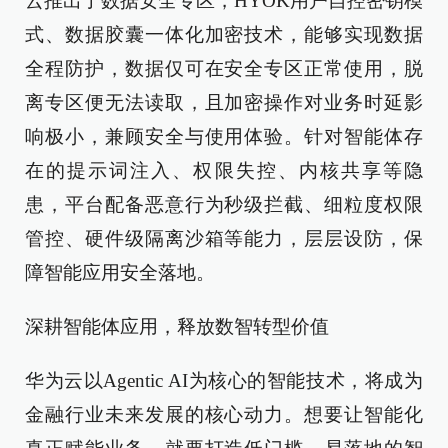
云推出了数据安全专区，HYOK用户自控密钥模
式、数据胶囊一体化加密技术，能够实现数据
全程防护，数据仅可在安全专区正常使用，脱
离专区便无法读取，且加密操作对业务时延影
响极小，兼顾安全与使用体验。针对智能体存
在的提示词注入、权限失控、内核共享等隐
患，平台配备恶意行为秒级拦截、细粒度权限
管控、硬件级隔离沙箱等能力，层层设防，保
障智能应用安全落地。
深耕智能体应用，释放数智转型价值
华为云以Agentic AI为核心的智能技术，将成为
金融行业未来发展的核心动力。想要让智能化