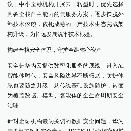
议，中小金融机构开展云上转型时，优先选择
具备全栈自主能力的云服务方案，逐步摆脱外
部技术依赖，依托成熟的国产技术生态完成架
构升级，为长远发展筑牢技术根基。
构建全栈安全体系，守护金融核心资产
安全是华为云提供数智化服务的底线。进入AI
智能体时代，安全风险边界不断拓展，防护体
系也要随之升级，从传统基础设施防护，转变
为覆盖数据、模型、智能体的全生命周期安全
治理。
针对金融机构最为关切的数据安全问题，华为