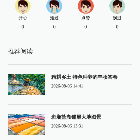
开心
难过
点赞
飘过
0
0
0
0
推荐阅读
精耕乡土 特色种养的丰收答卷
2026-08-06 14:41
斑斓盐湖铺展大地图景
2026-08-06 13:31