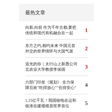
最热文章
向新,向前
作为千年古都,要把
1
传统和现代有机融合在一起
东方之约,相约未来 中国元首
2
外交的世界情怀与大国气派
追光的你｜太行山上新愚公河
3
北农业大学教授李保国
六部门印发《规划》 全力保
4
障百姓"吃得放心""住得安心"
1.25亿千瓦！我国核电在运和
5
核准在建规模居世界首位