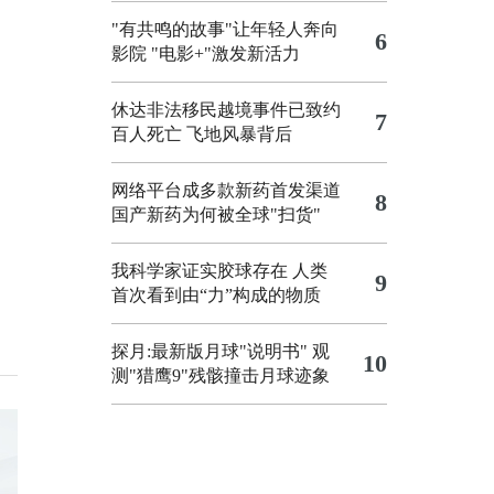
"有共鸣的故事"让年轻人奔向
6
影院
"电影+"激发新活力
休达非法移民越境事件已致约
7
百人死亡
飞地风暴背后
网络平台成多款新药首发渠道
8
国产新药为何被全球"扫货"
我科学家证实胶球存在 人类
9
首次看到由“力”构成的物质
探月:最新版月球"说明书"
观
10
测"猎鹰9"残骸撞击月球迹象