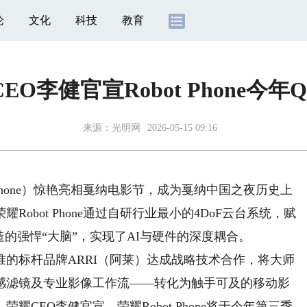
论
文化
科技
教育
EO李健官宣Robot Phone今年
来源：
光明网
2026-05-15 09:16
hone）惊艳亮相戛纳电影节，成为戛纳中国之夜历史上
obot Phone通过自研行业最小的4DoF云台系统，赋
的强悍“大脑”，实现了AI与硬件的深度耦合。
标杆品牌ARRI（阿莱）达成战略技术合作，将大师
感滤镜及专业影像工作流——转化为触手可及的移动影
CEO李健官宣，荣耀Robot Phone将于今年第三季