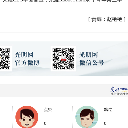
[
责编：赵艳艳
]
点赞
飘过
0
0