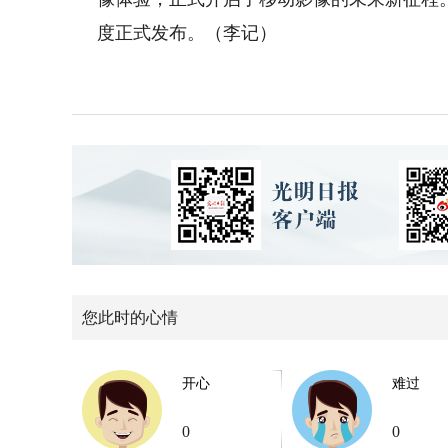
度正式发布。（李记）
您此时的心情
开心
难过
0
0