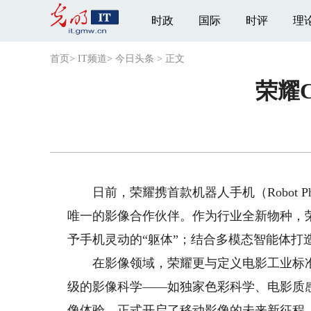
时政
国际
时评
理
首页
>
IT频道
>
今日头条
>
正文
荣耀C
日前，荣耀携首款机器人手机（Robot P
唯一的影像合作伙伴。作为行业全新物种，荣耀R
予手机灵动的“躯体”；结合多模态智能体打造
在影像领域，荣耀更与定义电影工业标准的
级的影像科学——如独家色彩科学、电影质
像体验，正式开启了移动影像的未来新征程。荣耀