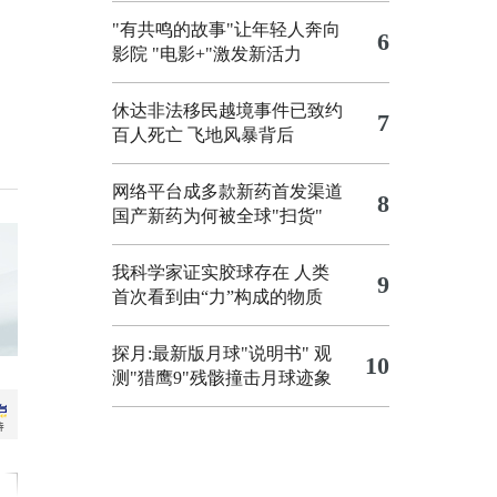
"有共鸣的故事"让年轻人奔向
6
影院
"电影+"激发新活力
休达非法移民越境事件已致约
7
百人死亡
飞地风暴背后
网络平台成多款新药首发渠道
8
国产新药为何被全球"扫货"
我科学家证实胶球存在 人类
9
首次看到由“力”构成的物质
探月:最新版月球"说明书"
观
10
测"猎鹰9"残骸撞击月球迹象