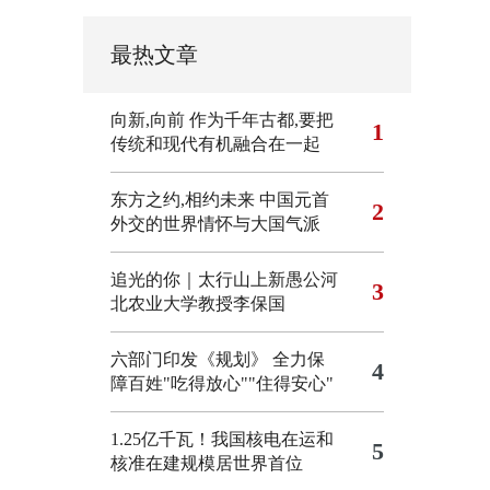
最热文章
向新,向前
作为千年古都,要把
1
传统和现代有机融合在一起
东方之约,相约未来 中国元首
2
外交的世界情怀与大国气派
追光的你｜太行山上新愚公河
3
北农业大学教授李保国
六部门印发《规划》 全力保
4
障百姓"吃得放心""住得安心"
1.25亿千瓦！我国核电在运和
5
核准在建规模居世界首位