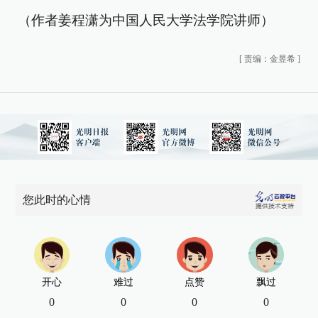
（作者姜程潇为中国人民大学法学院讲师）
[
责编：金昱希
]
您此时的心情
开心
难过
点赞
飘过
0
0
0
0