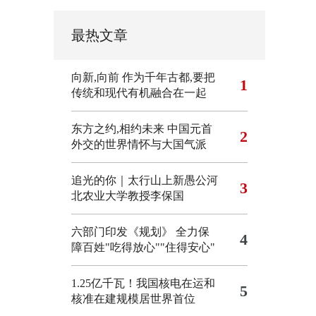
最热文章
向新,向前
作为千年古都,要把
1
传统和现代有机融合在一起
东方之约,相约未来 中国元首
2
外交的世界情怀与大国气派
追光的你｜太行山上新愚公河
3
北农业大学教授李保国
六部门印发《规划》 全力保
4
障百姓"吃得放心""住得安心"
1.25亿千瓦！我国核电在运和
5
核准在建规模居世界首位