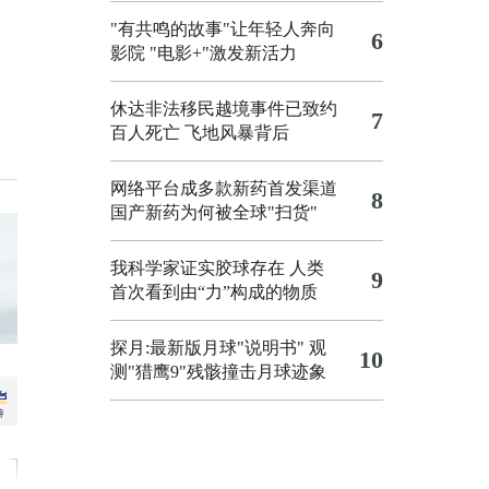
"有共鸣的故事"让年轻人奔向
6
影院
"电影+"激发新活力
休达非法移民越境事件已致约
7
百人死亡
飞地风暴背后
网络平台成多款新药首发渠道
8
国产新药为何被全球"扫货"
我科学家证实胶球存在 人类
9
首次看到由“力”构成的物质
探月:最新版月球"说明书"
观
10
测"猎鹰9"残骸撞击月球迹象