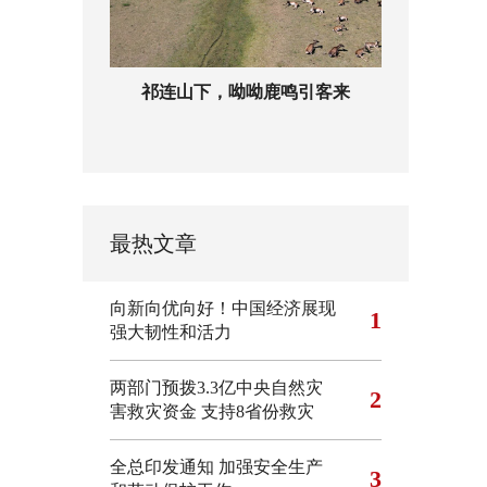
祁连山下，呦呦鹿鸣引客来
最热文章
向新向优向好！中国经济展现
1
强大韧性和活力
两部门预拨3.3亿中央自然灾
2
害救灾资金 支持8省份救灾
全总印发通知 加强安全生产
3