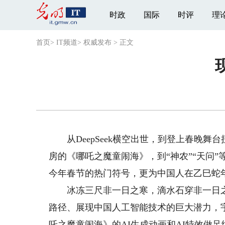
时政
国际
时评
理
首页
>
IT频道
>
权威发布
>
正文
从DeepSeek横空出世，到登上春晚舞
房的《哪吒之魔童闹海》，到“神农”“天问
今年春节的热门符号，更为中国人在乙巳蛇
冰冻三尺非一日之寒，滴水石穿非一日之功。
路径、展现中国人工智能技术的巨大潜力，
吒之魔童闹海》的AI生成动画和AI特效做