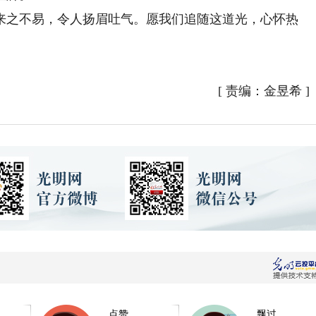
之不易，令人扬眉吐气。愿我们追随这道光，心怀热
[
责编：金昱希
]
点赞
飘过