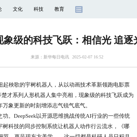
论
文化
科技
教育
现象级的科技飞跃：相信光 追逐
来源：
新华每日电讯
2025-02-07 16:52
台扭起秧歌的宇树机器人，从以动画技术革新领跑电影票
”等楚才系列人形机器人集中亮相，现象级的科技飞跃成为
年万象更新的时刻增添志气锐气底气。
DeepSeek以开源思维挑战传统AI行业的一些传统
宇树科技的同步控制系统让机器人动作行云流水，《哪
足细节、更呈现东方美学……这一切都是科研人员日积月