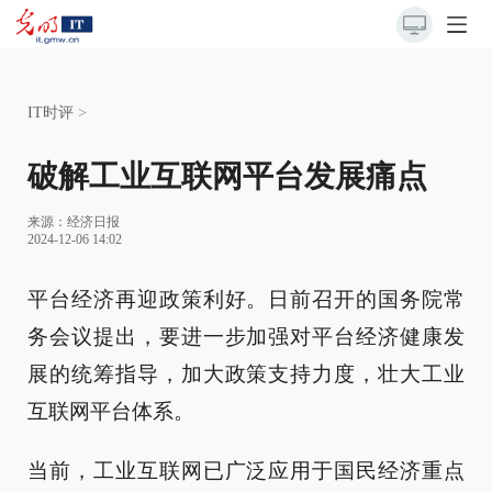
IT时评
>
破解工业互联网平台发展痛点
来源：
经济日报
2024-12-06 14:02
平台经济再迎政策利好。日前召开的国务院常
务会议提出，要进一步加强对平台经济健康发
展的统筹指导，加大政策支持力度，壮大工业
互联网平台体系。
当前，工业互联网已广泛应用于国民经济重点