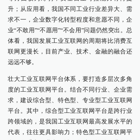
升；从应用看，我国不同工业行业差异大、需
求不一，企业数字化转型程度和意愿不同，企
业“不敢用”“不愿用”“不会用”问题仍然突出。总
体看，我国发展工业互联网的周期将比消费互
联网更漫长，目前产业、技术、金融的融合还
远远不够。
壮大工业互联网平台体系，要打造多层次多角
度的工业互联网平台。结合不同行业、企业需
求，建设综合型、特色型、专业型工业互联网
平台。其中，综合型工业互联网平台是跨行业
跨领域的，是我国工业互联网最高发展水平的
代表，往往更具影响力；特色型工业互联网平