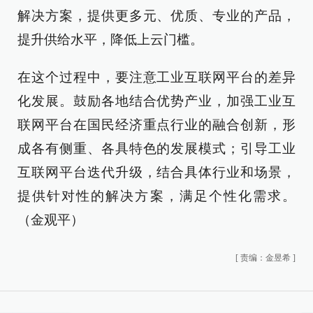
解决方案，提供更多元、优质、专业的产品，
提升供给水平，降低上云门槛。
在这个过程中，要注意工业互联网平台的差异
化发展。鼓励各地结合优势产业，加强工业互
联网平台在国民经济重点行业的融合创新，形
成各有侧重、各具特色的发展模式；引导工业
互联网平台迭代升级，结合具体行业和场景，
提供针对性的解决方案，满足个性化需求。
（金观平）
[
责编：金昱希
]