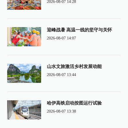
2026-08-07 14:28
迎峰战暑 高温一线的坚守与关怀
2026-08-07 14:07
山水文旅激活乡村发展动能
2026-08-07 13:44
哈伊高铁启动按图运行试验
2026-08-07 13:38