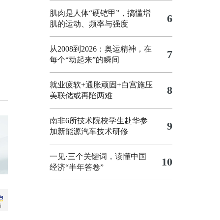
肌肉是人体“硬铠甲”，搞懂增
6
肌的运动、频率与强度
从2008到2026：奥运精神，在
7
每个“动起来”的瞬间
就业疲软+通胀顽固+白宫施压
8
美联储或再陷两难
南非6所技术院校学生赴华参
9
加新能源汽车技术研修
一见·三个关键词，读懂中国
10
经济“半年答卷”