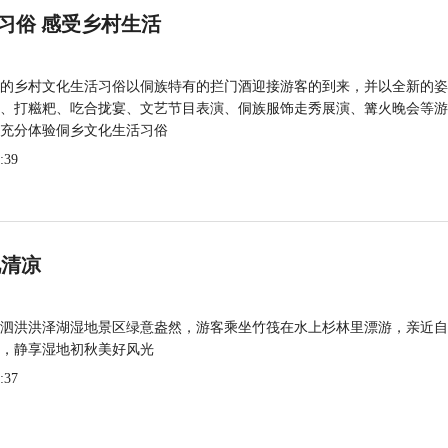
习俗 感受乡村生活
的乡村文化生活习俗以侗族特有的拦门酒迎接游客的到来，并以全新的姿
、打糍粑、吃合拢宴、文艺节目表演、侗族服饰走秀展演、篝火晚会等游
充分体验侗乡文化生活习俗
:39
觅清凉
泗洪洪泽湖湿地景区绿意盎然，游客乘坐竹筏在水上杉林里漂游，亲近自
，静享湿地初秋美好风光
:37