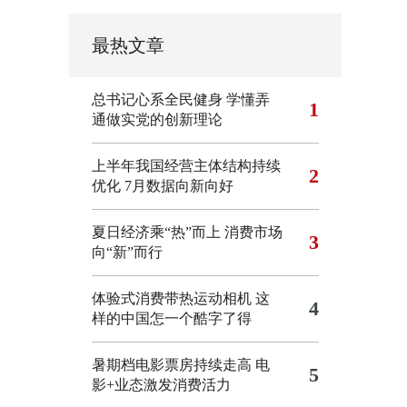
最热文章
总书记心系全民健身
学懂弄
1
通做实党的创新理论
上半年我国经营主体结构持续
2
优化
7月数据向新向好
夏日经济乘“热”而上 消费市场
3
向“新”而行
体验式消费带热运动相机
这
4
样的中国怎一个酷字了得
暑期档电影票房持续走高 电
5
影+业态激发消费活力