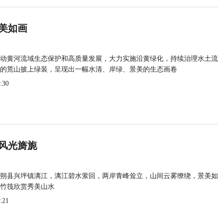
美如画
动黄河流域生态保护和高质量发展，大力实施沿黄绿化，持续治理水土流
的荒山披上绿装，呈现出一幅水清、岸绿、景美的生态画卷
:30
风光旖旎
朔县兴坪镇漓江，漓江碧水萦回，两岸青峰耸立，山间云雾缭绕，景美如
竹筏欣赏秀美山水
:21