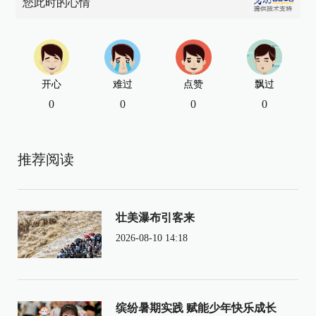
您此时的心情
开心
难过
点赞
飘过
0
0
0
0
推荐阅读
壮美瀑布引客来
2026-08-10 14:18
缤纷暑期实践 赋能少年快乐成长