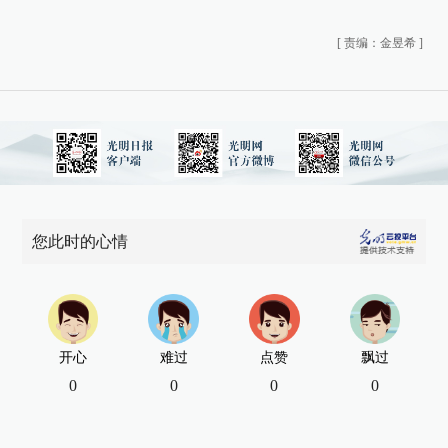
[
责编：金昱希
]
您此时的心情
开心
难过
点赞
飘过
0
0
0
0