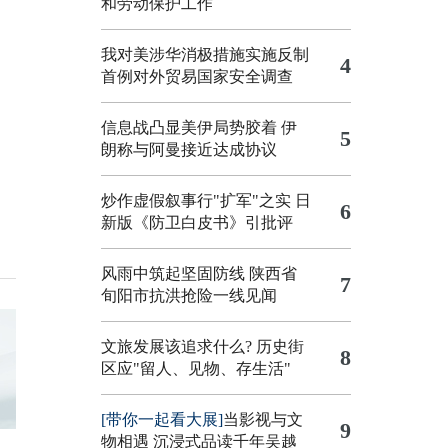
和劳动保护工作
我对美涉华消极措施实施反制
4
首例对外贸易国家安全调查
信息战凸显美伊局势胶着
伊
5
朗称与阿曼接近达成协议
炒作虚假叙事行"扩军"之实
日
6
新版《防卫白皮书》引批评
风雨中筑起坚固防线 陕西省
7
旬阳市抗洪抢险一线见闻
文旅发展该追求什么?
历史街
8
区应"留人、见物、存生活"
[带你一起看大展]
当影视与文
9
物相遇 沉浸式品读千年吴越