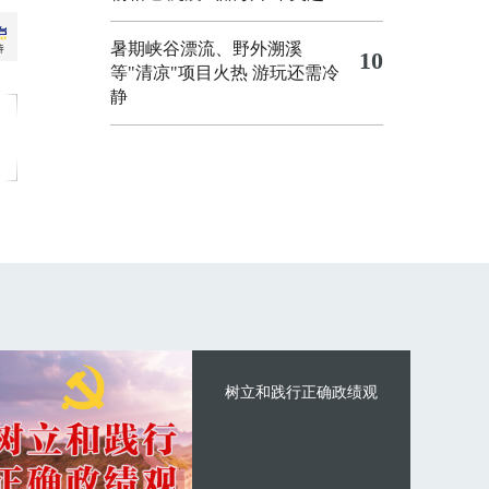
暑期峡谷漂流、野外溯溪
10
等"清凉"项目火热 游玩还需冷
静
树立和践行正确政绩观