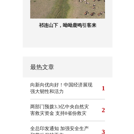
祁连山下，呦呦鹿鸣引客来
最热文章
向新向优向好！中国经济展现
1
强大韧性和活力
两部门预拨3.3亿中央自然灾
2
害救灾资金 支持8省份救灾
全总印发通知 加强安全生产
3