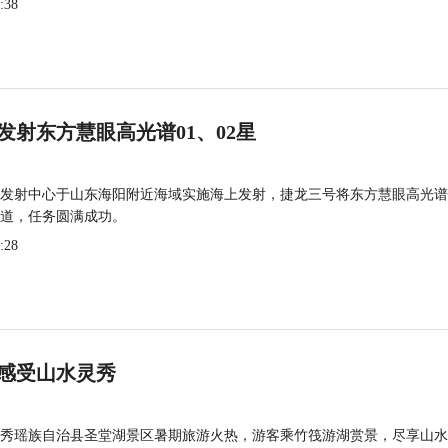
:38
发射东方慧眼高光谱01、02星
发射中心于山东海阳附近海域实施海上发射，捷龙三号将东方慧眼高光谱
道，任务圆满成功。
:28
感受山水灵秀
秀瑶族自治县圣堂湖景区暑期旅游火热，游客乘竹筏游湖赏景，尽享山水