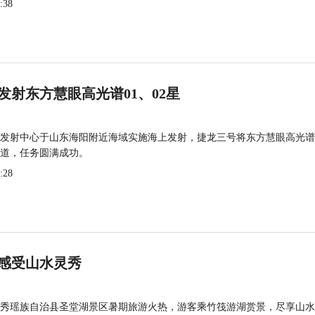
:38
发射东方慧眼高光谱01、02星
发射中心于山东海阳附近海域实施海上发射，捷龙三号将东方慧眼高光谱
道，任务圆满成功。
:28
感受山水灵秀
秀瑶族自治县圣堂湖景区暑期旅游火热，游客乘竹筏游湖赏景，尽享山水