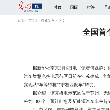
时政
国际
时评
理
首页
>
IT频道
>
权威发布
>
正文
全国首
据新华社南京3月6日电（记者何磊静）记
汽车智慧充换电示范区日前在江苏建成，能
实现从“车等待桩”到“桩匹配车”转变。
据介绍，该充换电示范区位于苏州、无锡、
桩约1300个，预计能惠及新能源汽车车主超5
“示范区内，依托智能算法，车主可在既