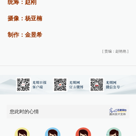
统筹：赵刚
摄像：杨亚楠
制作：金昱希
[
责编：赵艳艳
]
您此时的心情